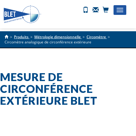
Toggle
naviga
>
Produits
>
Métrologie dimensionnelle
>
Circomètre
>
Circomètre analogique de circonférence extérieure
MESURE DE
CIRCONFÉRENCE
EXTÉRIEURE BLET