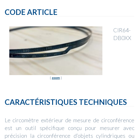
CODE ARTICLE
CIR64-
DB0XX
[
zoom
]
CARACTÉRISTIQUES TECHNIQUES
Le circomètre extérieur de mesure de circonférence
est un outil spécifique conçu pour mesurer avec
précision la circonférence d’objets cylindriques ou