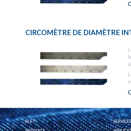
C
CIRCOMÈTRE DE DIAMÈTRE IN
L
l
c
L
i
C
BLET
SERVICE
PRODUITS
APPLICA