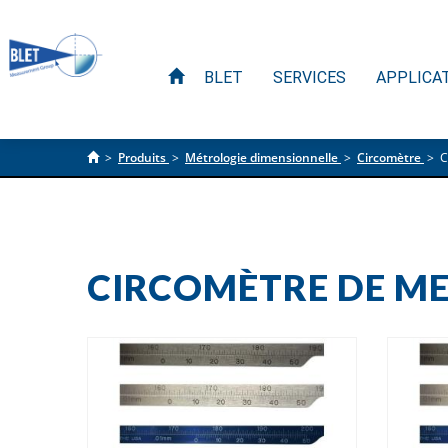
BLET
SERVICES
APPLICA
>
Produits
>
Métrologie dimensionnelle
>
Circomètre
>
C
CIRCOMÈTRE DE ME