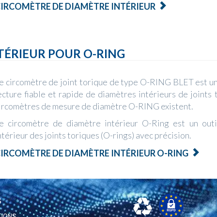
IRCOMÈTRE DE DIAMÈTRE INTÉRIEUR
TÉRIEUR POUR O-RING
e circomètre de joint torique de type O-RING BLET est un
ecture fiable et rapide de diamètres intérieurs de joint
ircomètres de mesure de diamètre O-RING existent.
e circomètre de diamètre intérieur O-Ring est un outi
ntérieur des joints toriques (O-rings) avec précision.
IRCOMÈTRE DE DIAMÈTRE INTÉRIEUR O-RING
S
TIONS