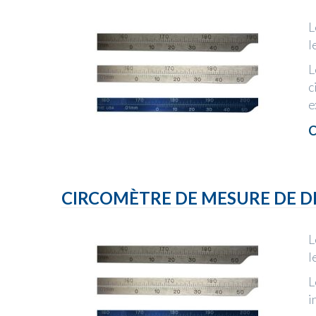
L
l
L
c
e
C
CIRCOMÈTRE DE MESURE DE D
L
l
L
i