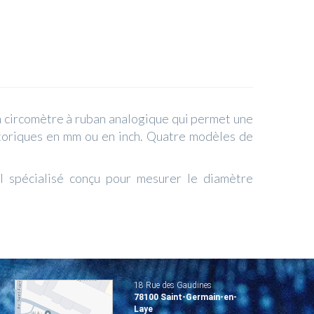
 circomètre à ruban analogique qui permet une
s toriques en mm ou en inch. Quatre modèles de
l spécialisé conçu pour mesurer le diamètre
18 Rue des Gaudines
78100 Saint-Germain-en-
Laye