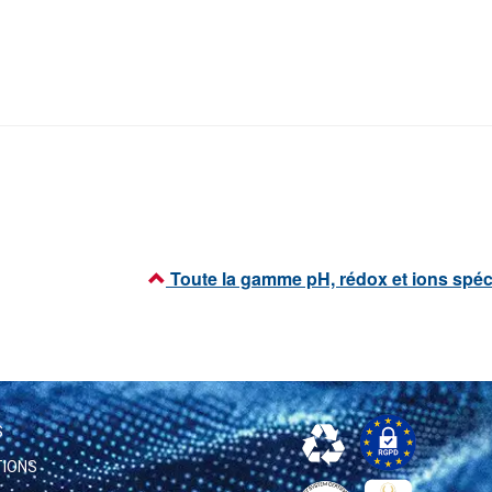
Toute la gamme pH, rédox et ions spéc
S
TIONS