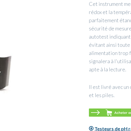
Cet instrument mes
rédox et la tempér
parfaitement étanch
sécurité de mesure.
autotest indiquant 
évitant ainsi toute
alimentation trop f
signalera à l'utili
apte à la lecture.
Il est livré avec u
et les piles.
Testeurs de pH 