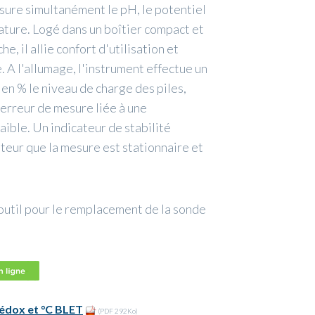
ure simultanément le pH, le potentiel
ature. Logé dans un boîtier compact et
e, il allie confort d'utilisation et
 A l'allumage, l'instrument effectue un
en % le niveau de charge des piles,
 erreur de mesure liée à une
aible. Un indicateur de stabilité
sateur que la mesure est stationnaire et
n outil pour le remplacement de la sonde
rédox et °C BLET
(PDF 292Ko)