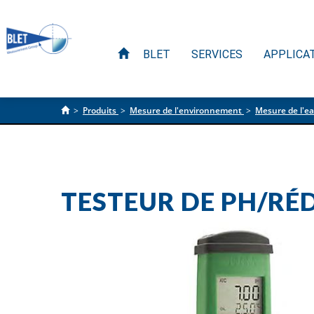
BLET
SERVICES
APPLICA
>
Produits
>
Mesure de l'environnement
>
Mesure de l'
TESTEUR DE PH/RÉ