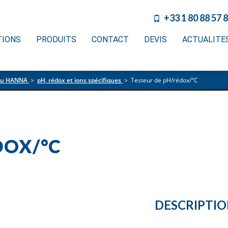
+33 1 80 88 57 
TIONS
PRODUITS
CONTACT
DEVIS
ACTUALITE
eau HANNA
>
pH, rédox et ions spécifiques
>
Testeur de pH/rédox/°C
DOX/°C
DESCRIPTI