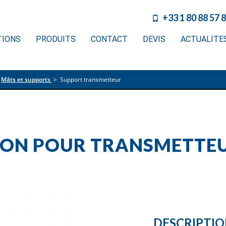
+33 1 80 88 57 
TIONS
PRODUITS
CONTACT
DEVIS
ACTUALITE
Mâts et supports
>
Support transmetteur
TION POUR TRANSMETTE
DESCRIPTI