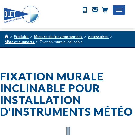
Toggle
naviga
>
Produits
>
Mesure de l'environnement
>
Accessoires
>
Mâts et supports
>
Fixation murale inclinable
FIXATION MURALE
INCLINABLE POUR
INSTALLATION
D'INSTRUMENTS MÉTÉO