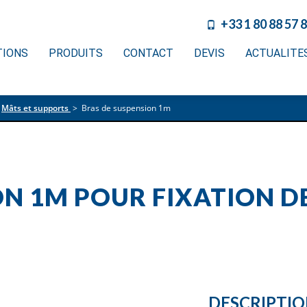
+33 1 80 88 57 
TIONS
PRODUITS
CONTACT
DEVIS
ACTUALITE
Mâts et supports
>
Bras de suspension 1m
ON 1M POUR FIXATION 
DESCRIPTI