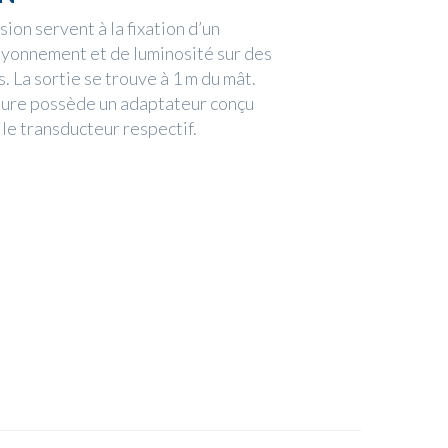
ion servent à la fixation d’un
yonnement et de luminosité sur des
 La sortie se trouve à 1 m du mât.
eure possède un adaptateur conçu
le transducteur respectif.