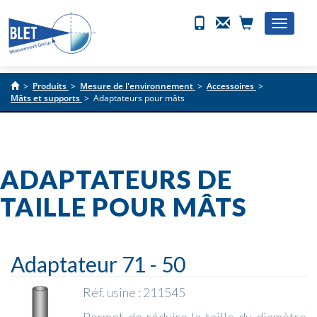
Toggle
naviga
>
Produits
>
Mesure de l'environnement
>
Accessoires
>
Mâts et supports
>
Adaptateurs pour mâts
ADAPTATEURS DE
TAILLE POUR MÂTS
Adaptateur 71 - 50
Réf. usine : 211545