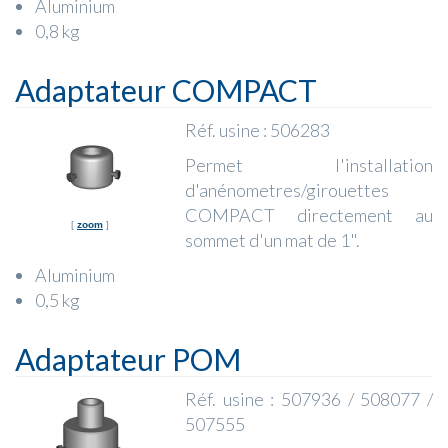
Aluminium
0,8 kg
Adaptateur COMPACT
Réf. usine : 506283
Permet l'installation
d'anénometres/girouettes
COMPACT directement au
[
zoom
]
sommet d'un mat de 1".
Aluminium
0,5 kg
Adaptateur POM
Réf. usine : 507936 / 508077 /
507555