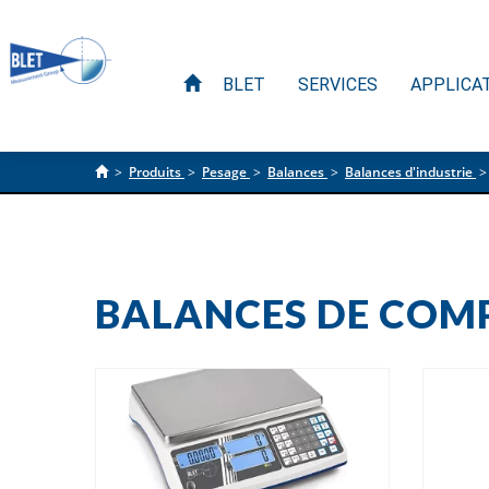
BLET
SERVICES
APPLICA
>
Produits
>
Pesage
>
Balances
>
Balances d'industrie
BALANCES DE COM