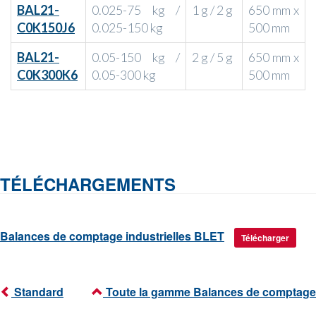
BAL21-
0.025-75 kg /
1 g / 2 g
650 mm x
C0K150J6
0.025-150 kg
500 mm
BAL21-
0.05-150 kg /
2 g / 5 g
650 mm x
C0K300K6
0.05-300 kg
500 mm
TÉLÉCHARGEMENTS
Balances de comptage industrielles BLET
Télécharger
Standard
Toute la gamme Balances de comptage