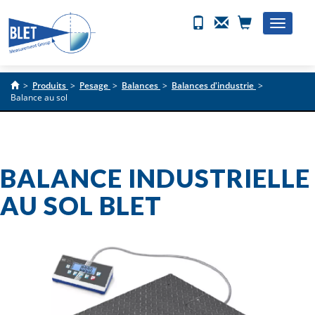
Toggle
naviga
>
Produits
>
Pesage
>
Balances
>
Balances d'industrie
>
Balance au sol
BALANCE INDUSTRIELLE
AU SOL BLET