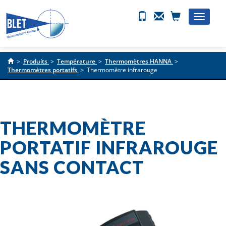
Toggle
naviga
>
Produits
>
Température
>
Thermomètres HANNA
>
Thermomètres portatifs
>
Thermomètre infrarouge
THERMOMÈTRE
PORTATIF INFRAROUGE
SANS CONTACT