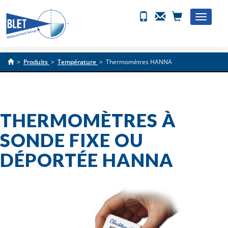
Toggle
naviga
>
Produits
>
Température
>
Thermomètres HANNA
THERMOMÈTRES À
SONDE FIXE OU
DÉPORTÉE HANNA