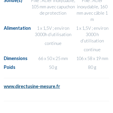
Sonde(s)
Fixe : Acier inoxydable,
Fixe : Acier
105 mm avec capuchon
inoxydable, 160
de protection
mm avec câble 1
m
Alimentation
1 x 1,5V ; environ
1 x 1,5V ; environ
3000h d’utilisation
3000 h
d’utilisation
continue
continue
Dimensions
66 x 50 x 25 mm
106 x 58 x 19 mm
Poids
50 g
80 g
www.directusine-mesure.fr