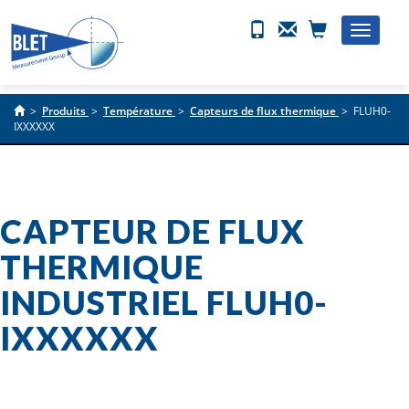
Toggle
naviga
>
Produits
>
Température
>
Capteurs de flux thermique
>
FLUH0-
IXXXXXX
CAPTEUR DE FLUX
THERMIQUE
INDUSTRIEL FLUH0-
IXXXXXX