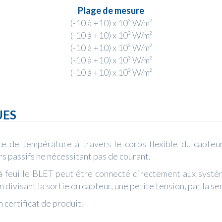
Plage de mesure
(-10 à +10) x 10³ W/m²
(-10 à +10) x 10³ W/m²
(-10 à +10) x 10³ W/m²
(-10 à +10) x 10³ W/m²
(-10 à +10) x 10³ W/m²
UES
ce de température à travers le corps flexible du capteu
s passifs ne nécessitant pas de courant.
 à feuille BLET peut être connecté directement aux sys
 divisant la sortie du capteur, une petite tension, par la sen
n certificat de produit.