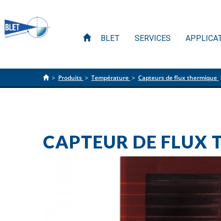
BLET
SERVICES
APPLICA
>
Produits
>
Température
>
Capteurs de flux thermique
CAPTEUR DE FLUX 