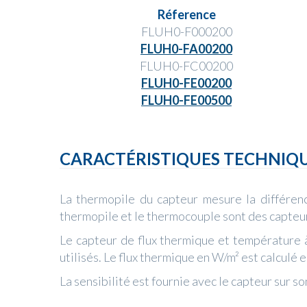
Réference
FLUH0-F000200
FLUH0-FA00200
FLUH0-FC00200
FLUH0-FE00200
FLUH0-FE00500
CARACTÉRISTIQUES TECHNIQ
La thermopile du capteur mesure la différen
thermopile et le thermocouple sont des capteur
Le capteur de flux thermique et température
utilisés. Le flux thermique en W/m² est calculé en
La sensibilité est fournie avec le capteur sur so