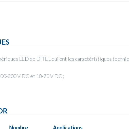
UES
mériques LED de DITEL qui ont les
caractéristiques techniq
 100-300 V DC et 10-70 V DC ;
OR
Nombre
Applications