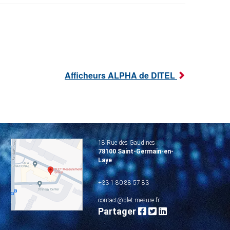
Afficheurs ALPHA de DITEL
18 Rue des Gaudines
78100 Saint-Germain-en-
Laye
+33 1 80 88 57 83
contact@blet-mesure.fr
Partager