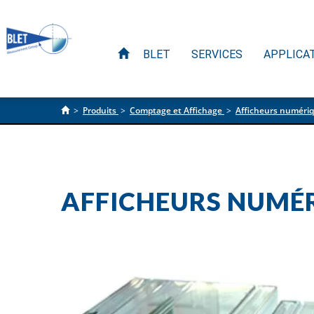
BLET
SERVICES
APPLICA
>
Produits
>
Comptage et Affichage
>
Afficheurs numéri
AFFICHEURS NUMÉR