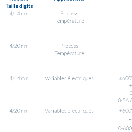
Taille digits
4/14 mm
Process
Température
4/20 mm
Process
Température
4/14 mm
Variables électriques​
±600V
±
0
0-5A 
4/20 mm
Variables électriques
±600V
±
0-600