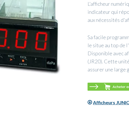
L'afficheur numér
indicateur qui ré
aux nécessités d'af
Sa facile programm
le situe au top de 
Disponible avec af
(JR20). Cette unit
assurer une large 
Afficheurs JUNI