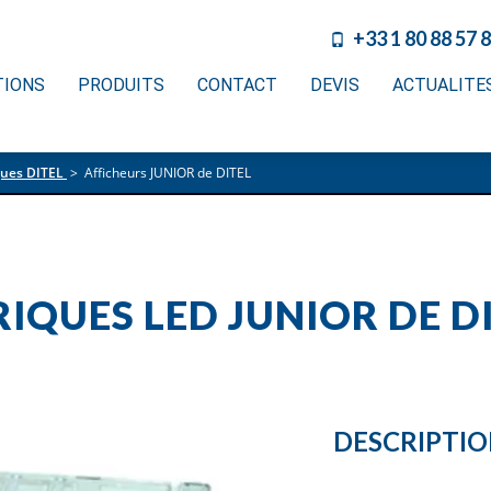
+33 1 80 88 57 
TIONS
PRODUITS
CONTACT
DEVIS
ACTUALITE
ques DITEL
>
Afficheurs JUNIOR de DITEL
IQUES LED JUNIOR DE D
DESCRIPTI