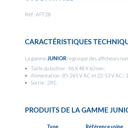
Réf : AFF28
CARACTÉRISTIQUES TECHNIQ
La gamme
JUNIOR
regroupe des afficheurs nu
Taille du boîtier : 96 X 48 X 60 mm ;
Alimentation : 85-265 V AC ​et 22-53 V AC ;
​Sortie : 2RE.
PRODUITS DE LA GAMME JUNI
Type
Référence usine