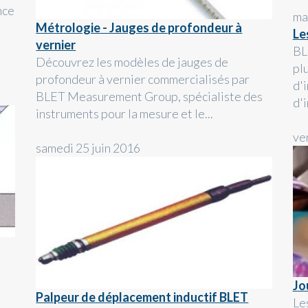
nce
ma
Métrologie - Jauges de profondeur à
Le
vernier
BL
Découvrez les modèles de jauges de
pl
profondeur à vernier commercialisés par
d'
BLET Measurement Group, spécialiste des
d'i
instruments pour la mesure et le...
ve
samedi 25 juin 2016
Jo
Palpeur de déplacement inductif BLET
Le