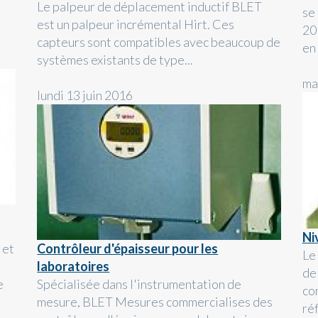
Le palpeur de déplacement inductif BLET
se
est un palpeur incrémental Hirt. Ces
20
capteurs sont compatibles avec beaucoup de
en 
systèmes existants de type...
ma
lundi 13 juin 2016
Ni
 et
Contrôleur d'épaisseur pour les
Le
laboratoires
de
e
Spécialisée dans l'instrumentation de
co
mesure, BLET Mesures commercialises des
ré