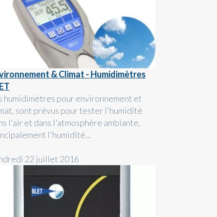
vironnement & Climat - Humidimètres
ET
s humidimètres pour environnement et
imat, sont prévus pour tester l'humidité
ns l'air et dans l'atmosphère ambiante,
incipalement l'humidité...
ndredi 22 juillet 2016