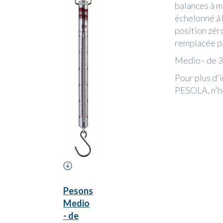
balances à m
échelonné à 
position zér
remplacée pa
Medio - de 3
Pour plus d'
PESOLA, n'hé
Pesons
Medio
- de