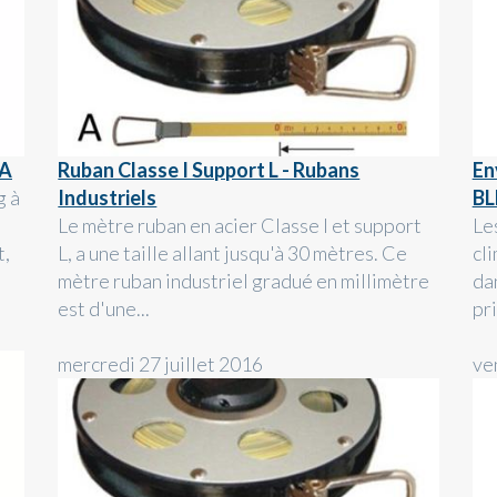
LA
Ruban Classe I Support L - Rubans
En
g à
Industriels
BL
Le mètre ruban en acier Classe I et support
Le
t,
L, a une taille allant jusqu'à 30 mètres. Ce
cl
mètre ruban industriel gradué en millimètre
da
est d'une...
pr
mercredi 27 juillet 2016
ve