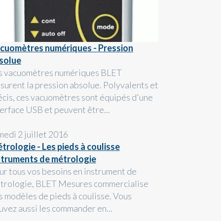
cuomètres numériques - Pression
solue
s vacuomètres numériques BLET
surent la pression absolue. Polyvalents et
écis, ces vacuomètres sont équipés d'une
terface USB et peuvent être...
medi 2 juillet 2016
trologie - Les pieds à coulisse
struments de métrologie
ur tous vos besoins en instrument de
trologie, BLET Mesures commercialise
s modèles de pieds à coulisse. Vous
uvez aussi les commander en...