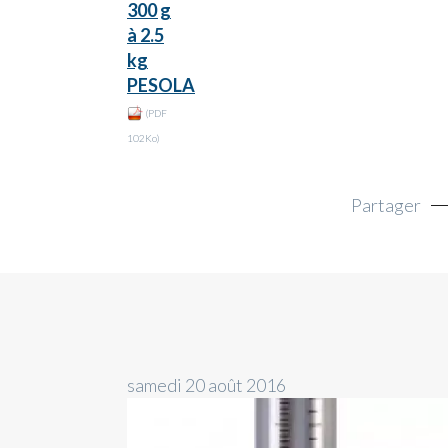
300 g
à 2.5
kg
PESOLA
(PDF
102Ko)
Partager
samedi 20 août 2016