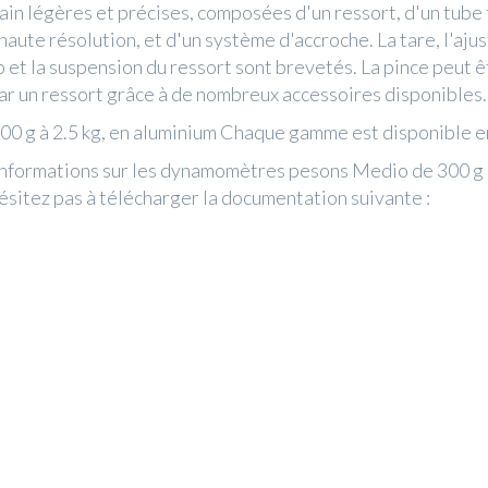
ain légères et précises, composées d'un ressort, d'un tube
haute résolution, et d'un système d'accroche. La tare, l'aju
o et la suspension du ressort sont brevetés. La pince peut ê
r un ressort grâce à de nombreux accessoires disponibles.
00 g à 2.5 kg, en aluminium Chaque gamme est disponible en
informations sur les dynamomètres pesons Medio de 300 g 
sitez pas à télécharger la documentation suivante :