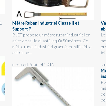
1
Mètre Ruban Industriel Classe II et
Va
Support P
ab
BLET propose un mètre ruban industriel en
Le
acier de taille allant jusqu'à 50 mètres. Ce
me
mètre ruban industriel gradué en millimètre
pr
est d'une...
in
mercredi 6 juillet 2016
sa
Mé
in
Po
mé
de
po