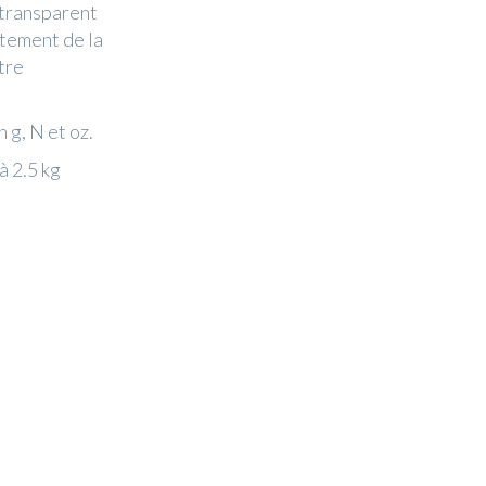
 transparent
stement de la
tre
 g, N et oz.
à 2.5 kg