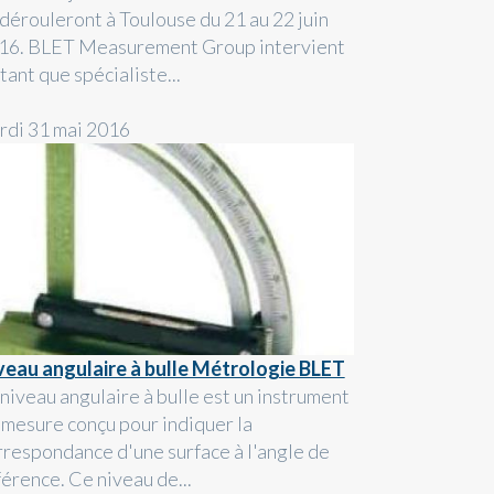
 dérouleront à Toulouse du 21 au 22 juin
16. BLET Measurement Group intervient
tant que spécialiste...
rdi 31 mai 2016
veau angulaire à bulle Métrologie BLET
 niveau angulaire à bulle est un instrument
 mesure conçu pour indiquer la
rrespondance d'une surface à l'angle de
férence. Ce niveau de...