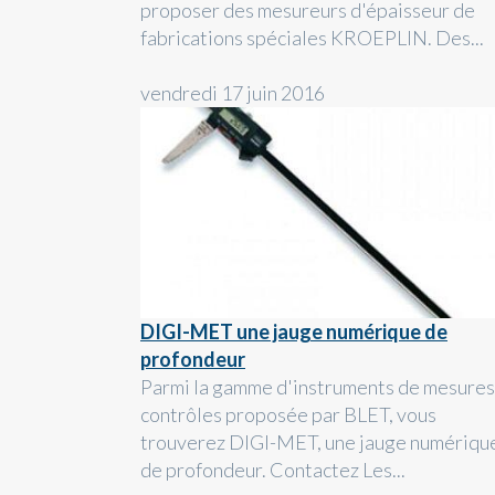
proposer des mesureurs d'épaisseur de
fabrications spéciales KROEPLIN. Des...
vendredi 17 juin 2016
DIGI-MET une jauge numérique de
profondeur
Parmi la gamme d'instruments de mesures
contrôles proposée par BLET, vous
trouverez DIGI-MET, une jauge numériqu
de profondeur. Contactez Les...