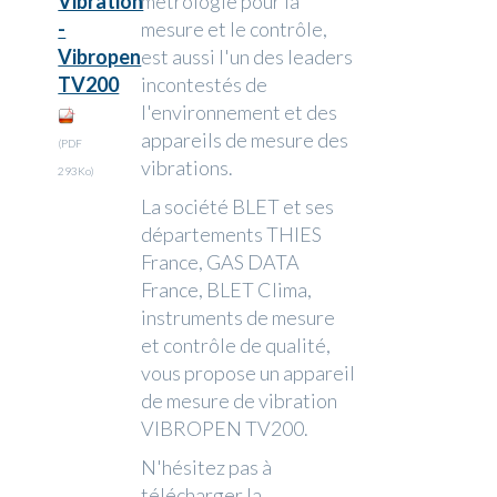
Vibration
métrologie pour la
-
mesure et le contrôle,
Vibropen
est aussi l'un des leaders
TV200
incontestés de
l'environnement et des
appareils de mesure des
(PDF
vibrations.
293Ko)
La société BLET et ses
départements THIES
France, GAS DATA
France, BLET Clima,
instruments de mesure
et contrôle de qualité,
vous propose un appareil
de mesure de vibration
VIBROPEN TV200.
N'hésitez pas à
télécharger la