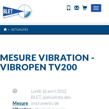
Toggle
naviga
>
ACTUALITES
MESURE VIBRATION -
VIBROPEN TV200
Lundi 16 avril 2012
BLET, spécialiste des
Mesure
instruments de