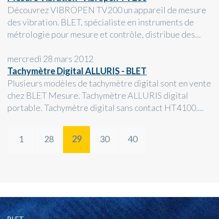
Découvrez VIBROPEN TV200 un appareil de mesure
des vibration. BLET, spécialiste en instruments de
métrologie pour mesure et contrôle, distribue des...
mercredi 28 mars 2012
Tachymètre Digital ALLURIS - BLET
Plusieurs modèles de tachymètre digital sont en vente
chez BLET Mesure. Tachymètre ALLURIS digital
portable. Tachymètre digital sans contact HT4100....
1
28
29
30
40