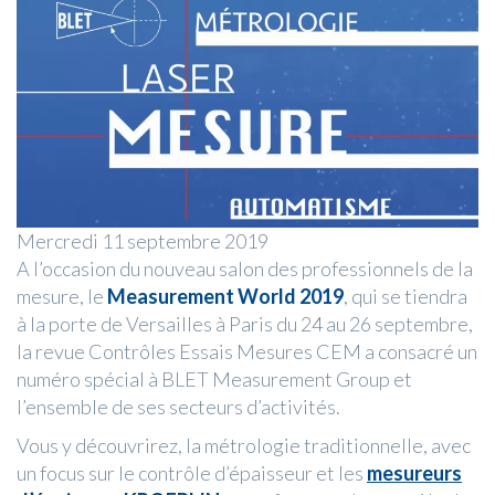
Mercredi 11 septembre 2019
A l’occasion du nouveau salon des professionnels de la
mesure, le
Measurement World 2019
, qui se tiendra
à la porte de Versailles à Paris du 24 au 26 septembre,
la revue Contrôles Essais Mesures CEM a consacré un
numéro spécial à BLET Measurement Group et
l’ensemble de ses secteurs d’activités.
Vous y découvrirez, la métrologie traditionnelle, avec
un focus sur le contrôle d’épaisseur et les
mesureurs