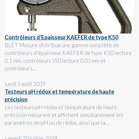
Contrôleurs d'Epaisseur KAEFER de type K50
BLET Mesure distribue une gamme complète de
contrôleurs d'épaisseur KAEFER de type K50 lecture
0.1 mm, contrôleurs J50 lecture 0.01 mm et
contrôleurs...
lundi 5 août 2019
Testeurs pH rédox et température de haute
précision
Les testeurs pH rédox et température de haute
précision mesurent et affichent simultanément les
paramètres de pH ou de rédox, ainsi que la...
samedi 20 juillet 2019