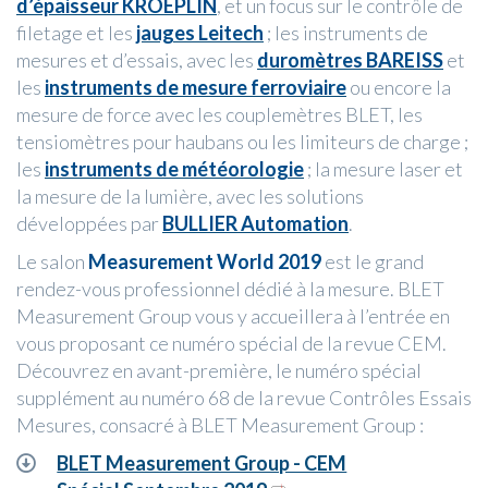
d’épaisseur KROEPLIN
, et un focus sur le contrôle de
filetage et les
jauges Leitech
; les instruments de
mesures et d’essais, avec les
duromètres BAREISS
et
les
instruments de mesure ferroviaire
ou encore la
mesure de force avec les couplemètres BLET, les
tensiomètres pour haubans ou les limiteurs de charge ;
les
instruments de météorologie
; la mesure laser et
la mesure de la lumière, avec les solutions
développées par
BULLIER Automation
.
Le salon
Measurement World 2019
est le grand
rendez-vous professionnel dédié à la mesure. BLET
Measurement Group vous y accueillera à l’entrée en
vous proposant ce numéro spécial de la revue CEM.
Découvrez en avant-première, le numéro spécial
supplément au numéro 68 de la revue Contrôles Essais
Mesures, consacré à BLET Measurement Group :
BLET Measurement Group - CEM