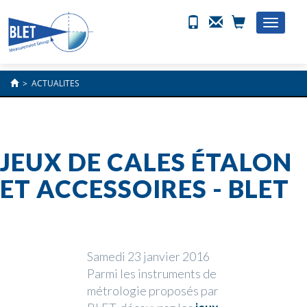
Toggle
naviga
>
ACTUALITES
JEUX DE CALES ÉTALON
ET ACCESSOIRES - BLET
Samedi 23 janvier 2016
Parmi les instruments de
métrologie proposés par