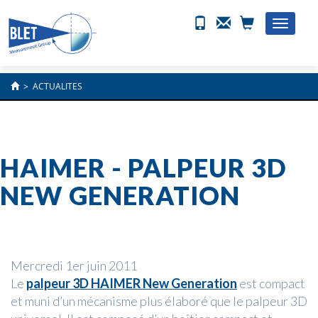
Toggle
naviga
>
ACTUALITES
HAIMER - PALPEUR 3D
NEW GENERATION
Mercredi 1er juin 2011
Le
palpeur 3D HAIMER New Generation
est compact
et muni d’un mécanisme plus élaboré que le palpeur 3D