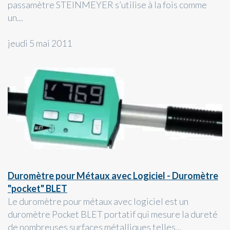
passamètre STEINMEYER s’utilise à la fois comme
un...
jeudi 5 mai 2011
Duromètre pour Métaux avec Logiciel - Duromètre
"pocket" BLET
Le duromètre pour métaux avec logiciel est un
duromètre Pocket BLET portatif qui mesure la dureté
de nombreuses surfaces métalliques telles...