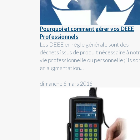
Pourquoi et comment gérer vos DEEE
Professionnels
Les DEEE en règle générale sont des
déchets issus de produit nécessaire à not
vie professionnelle ou personnelle ; ils so
en augmentation...
dimanche 6 mars 2016