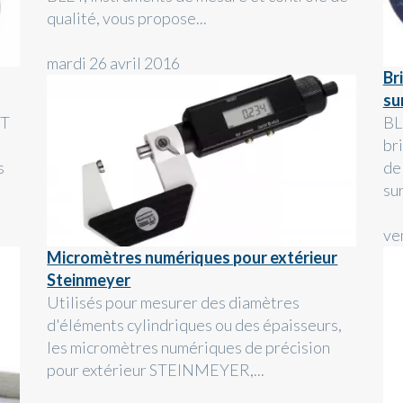
qualité, vous propose...
mardi 26 avril 2016
Br
su
ET
BL
br
s
de
sur
ve
Micromètres numériques pour extérieur
Steinmeyer
Utilisés pour mesurer des diamètres
d'éléments cylindriques ou des épaisseurs,
les micromètres numériques de précision
pour extérieur STEINMEYER,...