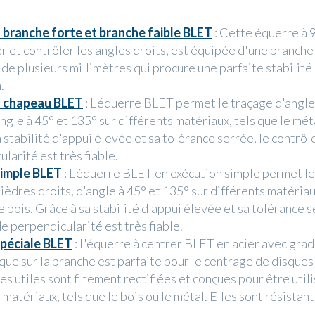
:
 branche forte et branche faible BLET
: Cette équerre à 9
r et contrôler les angles droits, est équipée d'une branche
de plusieurs millimètres qui procure une parfaite stabilité 
.
à chapeau BLET
: L'équerre BLET permet le traçage d'angl
angle à 45° et 135° sur différents matériaux, tels que le méta
 stabilité d'appui élevée et sa tolérance serrée, le contrôl
larité est très fiable.
simple BLET
: L'équerre BLET en exécution simple permet l
ièdres droits, d'angle à 45° et 135° sur différents matériaux
e bois. Grâce à sa stabilité d'appui élevée et sa tolérance s
e perpendicularité est très fiable.
spéciale BLET
: L'équerre à centrer BLET en acier avec gra
que sur la branche est parfaite pour le centrage de disques 
es utiles sont finement rectifiées et conçues pour être util
 matériaux, tels que le bois ou le métal. Elles sont résistant