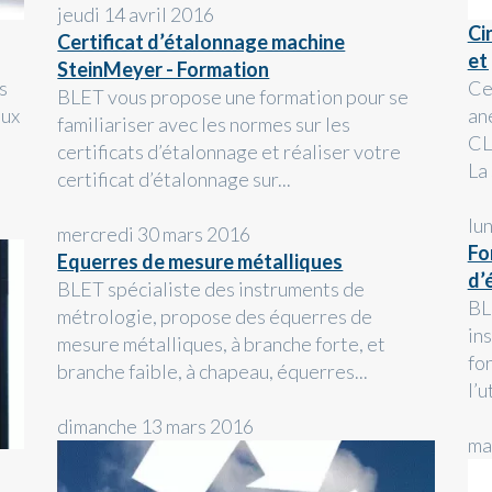
jeudi 14 avril 2016
Ci
Certificat d’étalonnage machine
et
SteinMeyer - Formation
s
Ce
BLET vous propose une formation pour se
aux
an
familiariser avec les normes sur les
CL
certificats d’étalonnage et réaliser votre
La 
certificat d’étalonnage sur...
lu
mercredi 30 mars 2016
Fo
Equerres de mesure métalliques
d’
BLET spécialiste des instruments de
BL
métrologie, propose des équerres de
in
mesure métalliques, à branche forte, et
fo
branche faible, à chapeau, équerres...
l’u
dimanche 13 mars 2016
ma