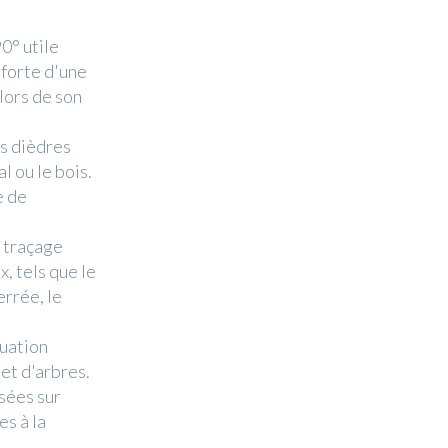
0° utile
 forte d'une
lors de son
es dièdres
l ou le bois.
e de
e traçage
, tels que le
errée, le
duation
et d'arbres.
isées sur
es à la