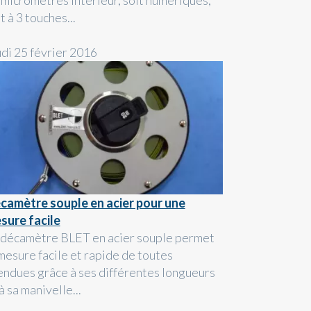
 micromètres intérieur, soit numériques,
t à 3 touches...
udi 25 février 2016
camètre souple en acier pour une
sure facile
 décamètre BLET en acier souple permet
 mesure facile et rapide de toutes
endues grâce à ses différentes longueurs
à sa manivelle...