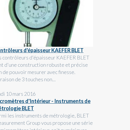
ntrôleurs d'épaisseur KAEFER BLET
s contrôleurs d'épaisseur KAEFER BLET
nt d'une construction robuste et précise
in de pouvoir mesurer avec finesse.
raison de 3 touches non...
udi 10 mars 2016
cromètres d'Intérieur - Instruments de
trologie BLET
rmi les instruments de métrologie, BLET
asurement Group vous propose une série