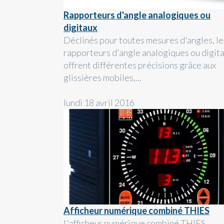
Rapporteurs d'angle analogiques ou
digitaux
Déclinés pour toutes mesures d'angles, le
rapporteurs d'angle analogiques ou digit
offrent différentes précisions grâce aux
glissières mobiles,...
lundi 18 avril 2016
Afficheur numérique combiné THIES
L'afficheur numérique combiné THIES