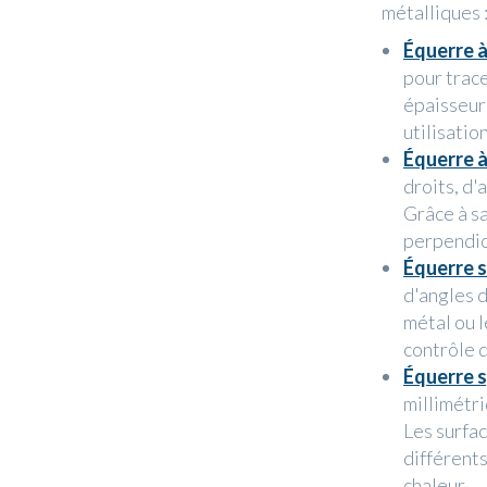
métalliques 
Équerre à
pour trace
épaisseur 
utilisation
Équerre 
droits, d'
Grâce à sa
perpendicu
Équerre 
d'angles d
métal ou l
contrôle d
Équerre 
millimétri
Les surfac
différents
chaleur.