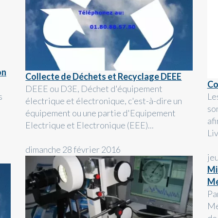
u
on
Collecte de Déchets et Recyclage DEEE
Co
DEEE ou D3E, Déchet d'équipement
s
Le
électrique et électronique, c'est-à-dire un
so
équipement ou une partie d'Equipement
af
Electrique et Electronique (EEE)...
Liv
dimanche 28 février 2016
je
Mi
Mé
Pa
Me