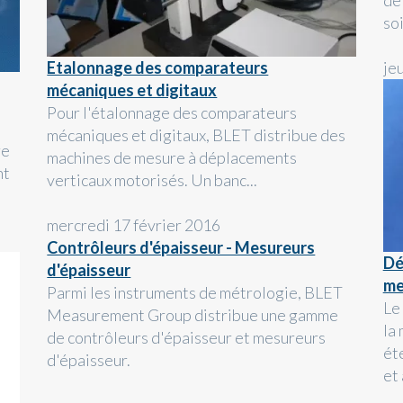
de
soi
Etalonnage des comparateurs
je
mécaniques et digitaux
Pour l'étalonnage des comparateurs
mécaniques et digitaux, BLET distribue des
re
machines de mesure à déplacements
nt
verticaux motorisés. Un banc...
mercredi 17 février 2016
Contrôleurs d'épaisseur - Mesureurs
Dé
d'épaisseur
me
Parmi les instruments de métrologie, BLET
Le
Measurement Group distribue une gamme
la
de contrôleurs d'épaisseur et mesureurs
ét
d'épaisseur.
et 