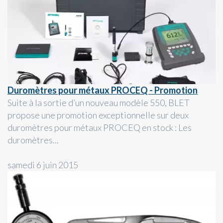
Duromètres pour métaux PROCEQ - Promotion
Suite à la sortie d’un nouveau modèle 550, BLET
propose une promotion exceptionnelle sur deux
duromètres pour métaux PROCEQ en stock : Les
duromètres...
samedi 6 juin 2015