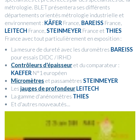
métrologie. BLET présentera ses différents
départements orientés métrologie industrielle et
environnement :
KÄFER
France,
BAREISS
France,
LEITECH
France,
STEINMEYER
France et
THIES
France avec tout particulièrement en exposition :
La mesure de dureté avec les duromètres
BAREISS
pour essais DIDC / IRHD
Contrôleurs d'épaisseur
et du comparateur :
KAEFER
N°1 européen
Micromètres
et passamètres
STEINMEYER
Les
jauges de profondeur
LEITECH
La gamme d'anénomètres
THIES
Et d'autres nouveautés...