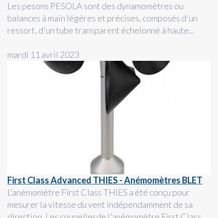
Les pesons PESOLA sont des dynamomètres ou
balances à main légères et précises, composés d'un
ressort, d'un tube transparent échelonné à haute...
mardi 11 avril 2023
First Class Advanced THIES - Anémomètres BLET
L'anémomètre First Class THIES a été conçu pour
mesurer la vitesse du vent indépendamment de sa
direction. Les coupellesde l'anémomètre First Class...