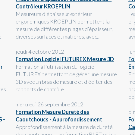
Contrôleur KROEPLIN
Co
Mesureurs d'épaisseur extérieur
Le
ergonomiques KROEPLIN permettent la
er
mesure de différentes plages d'épaisseur,
me
e
diverses surfaces et matières, avec...
av
jeudi 4 octobre 2012
lu
Formation Logiciel FUTUREX Mesure 3D
Fo
ur
Formation à l'utilisation du logiciel
En
FUTUREX permettant de gérer une mesure
En
3D avec un bras de mesure et d'éditer des
me
ges
rapports de contrôle....
or
de
mercredi 26 septembre 2012
Formation Mesure Dureté des
di
 -
Caoutchoucs - Approfondissement
Fo
Approfondissement à la mesure de dureté
Ca
des caoutchoucs, une formation BLET qui va
In