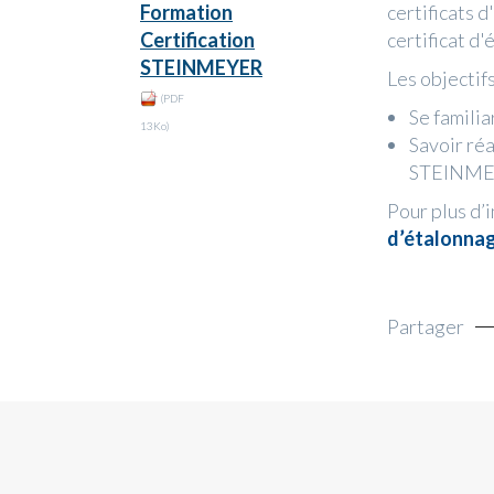
Formation
certificats 
Certification
certificat d
STEINMEYER
Les objectifs
(PDF
Se familia
13Ko)
Savoir réa
STEINM
Pour plus d’
d’étalonna
Partager