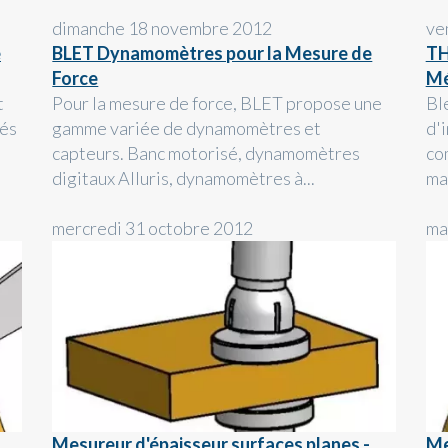
dimanche 18 novembre 2012
ve
e
BLET Dynamomètres pour la Mesure de
TH
Force
Mé
t
Pour la mesure de force, BLET propose une
Bl
sés
gamme variée de dynamomètres et
d'
capteurs. Banc motorisé, dynamomètres
co
digitaux Alluris, dynamomètres à...
ma
mercredi 31 octobre 2012
ma
Mesureur d'épaisseur surfaces planes -
Me