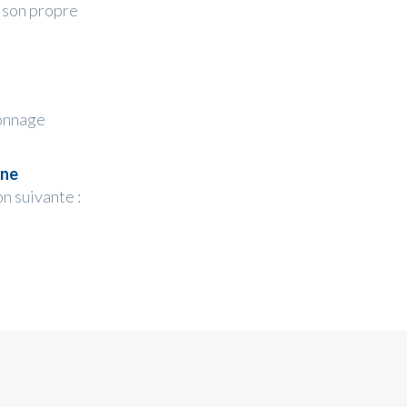
r son propre
lonnage
ine
n suivante :