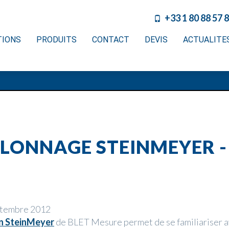
+33 1 80 88 57 
TIONS
PRODUITS
CONTACT
DEVIS
ACTUALITE
ALONNAGE STEINMEYER 
ptembre 2012
n SteinMeyer
de BLET Mesure permet de se familiariser a