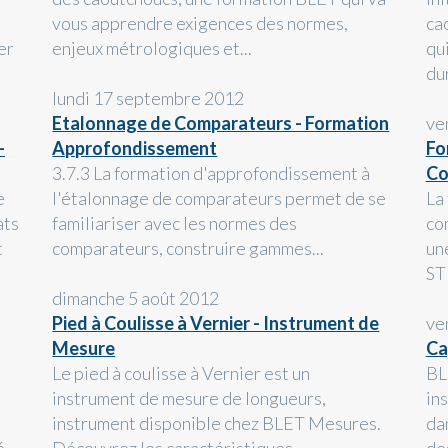
vous apprendre exigences des normes,
ca
er
enjeux métrologiques et...
qu
dur
lundi 17 septembre 2012
Etalonnage de Comparateurs - Formation
ve
-
Approfondissement
Fo
3.7.3 La formation d'approfondissement à
Co
e
l'étalonnage de comparateurs permet de se
La
ats
familiariser avec les normes des
co
t
comparateurs, construire gammes...
un
ST
dimanche 5 août 2012
Pied à Coulisse à Vernier - Instrument de
ve
Mesure
Ca
Le pied à coulisse à Vernier est un
BL
instrument de mesure de longueurs,
in
instrument disponible chez BLET Mesures.
da