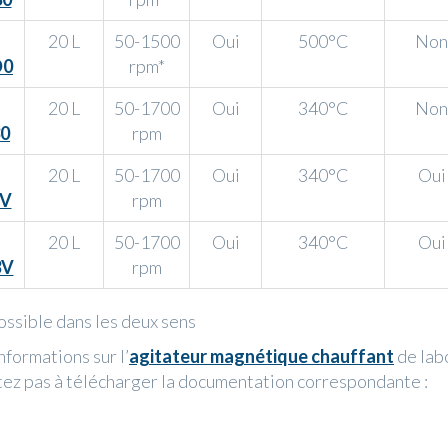
20 L
50-1500
Oui
500°C
Non
D0
rpm*
20 L
50-1700
Oui
340°C
Non
0
rpm
20 L
50-1700
Oui
340°C
Oui
V
rpm
20 L
50-1700
Oui
340°C
Oui
3V
rpm
possible dans les deux sens
nformations sur l’
agitateur magnétique chauffant
de lab
tez pas à télécharger la documentation correspondante :