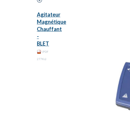
Agitateur
Magnétique
Chauffant
-
BLET
(PDF
277Ko)