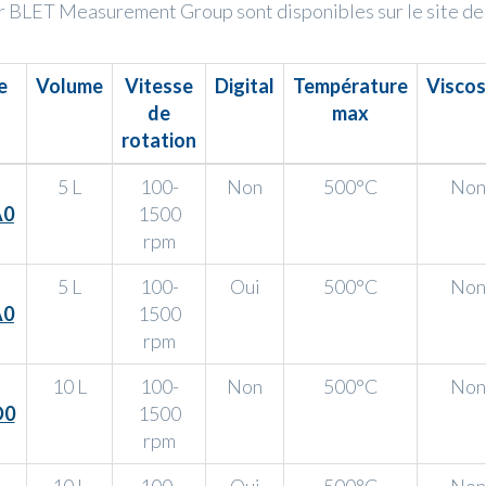
 BLET Measurement Group sont disponibles sur le site de
e
Volume
Vitesse
Digital
Température
Viscos
de
max
rotation
5 L
100-
Non
500°C
Non
A0
1500
rpm
5 L
100-
Oui
500°C
Non
A0
1500
rpm
10 L
100-
Non
500°C
Non
D0
1500
rpm