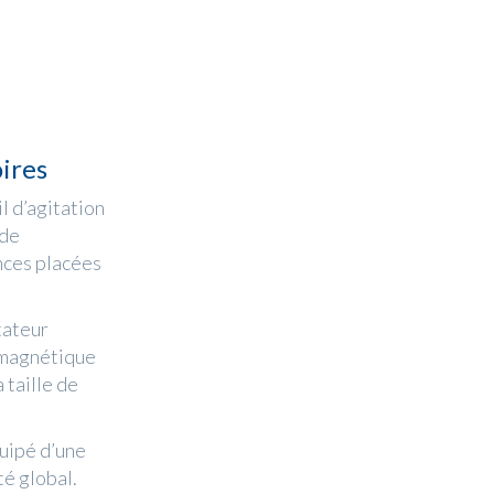
oires
l d’agitation
 de
nces placées
tateur
e magnétique
 taille de
uipé d’une
té global.