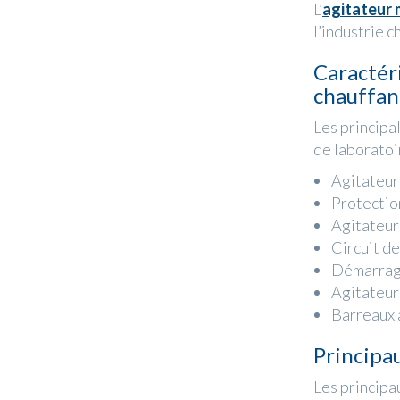
L’
agitateur
l’industrie 
Caractér
chauffan
Les principa
de laboratoi
Agitateur 
Protection
Agitateur 
Circuit de
Démarrage
Agitateur 
Barreaux a
Principa
Les principa