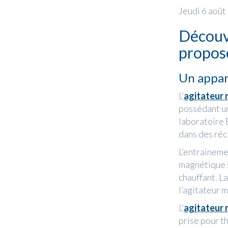
Jeudi 6 août
Découvr
propos
Un appare
L’
agitateur
possédant un
laboratoire 
dans des réc
L’entrainemen
magnétique s
chauffant. La
l’agitateur 
L’
agitateur
prise pour t