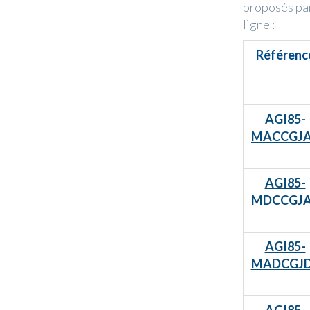
proposés par
ligne :
Référenc
AGI85-
MACCGJ
AGI85-
MDCCGJ
AGI85-
MADCGJ