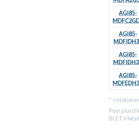
AGI85-
MDFC2G
AGI85-
MDFIDH3
AGI85-
MDFIDH3
AGI85-
MDFEDH
* : rotation 
Pour plus d’i
BLET, n'hési