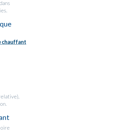
 dans
ies.
ique
e chauffant
elative),
ion.
ant
toire