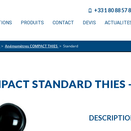
+33 1 80 88 57 
TIONS
PRODUITS
CONTACT
DEVIS
ACTUALITE
>
Anémomètres COMPACT THIES
>
Standard
ACT STANDARD THIES -
DESCRIPTI