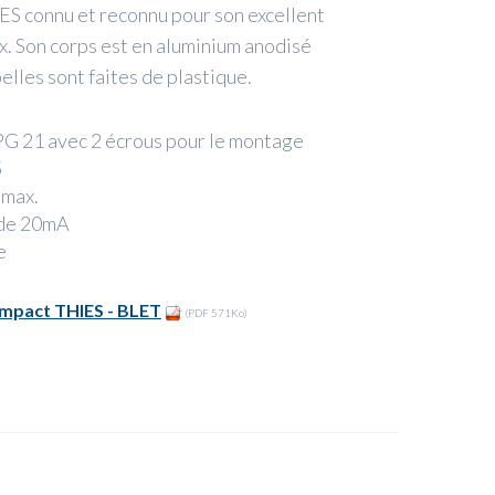
S connu et reconnu pour son excellent
ix. Son corps est en aluminium anodisé
elles sont faites de plastique.
PG 21 avec 2 écrous pour le montage
5
max.
de 20mA
e
pact THIES - BLET
(PDF 571Ko)