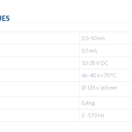
UES
0,5-50 m/s
0,5 m/s
10-28 V DC
de -40 à +70 °C
Ø 135 x 165 mm
0,4 kg
2 - 573 Hz