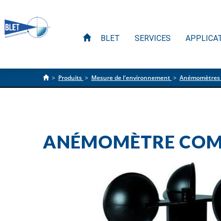
BLET
SERVICES
APPLICA
>
Produits
>
Mesure de l'environnement
>
Anémomètres
ANÉMOMÈTRE COMP