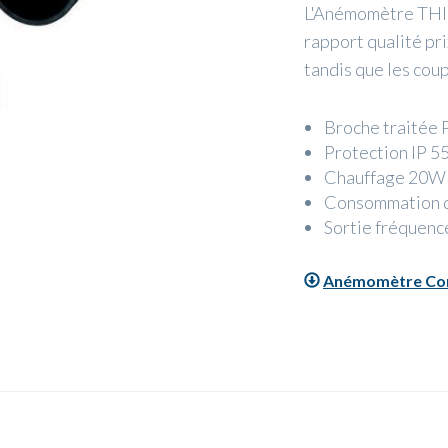
L'Anémomètre THIE
rapport qualité pr
tandis que les coup
Broche traitée 
Protection IP 5
Chauffage 20W 
Consommation 
Sortie fréquenc
Anémomètre Com