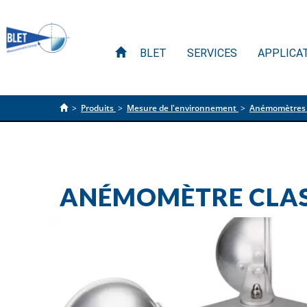
BLET
SERVICES
APPLICA
>
Produits
>
Mesure de l'environnement
>
Anémomètres
ANÉMOMÈTRE CLASS