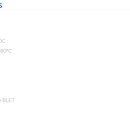
s
/DC
+80°C
ée BLET