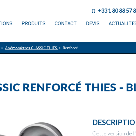
+33 1 80 88 57 
TIONS
PRODUITS
CONTACT
DEVIS
ACTUALITE
>
Anémomètres CLASSIC THIES
>
Renforcé
IC RENFORCÉ THIES - B
DESCRIPTI
Cette version de 