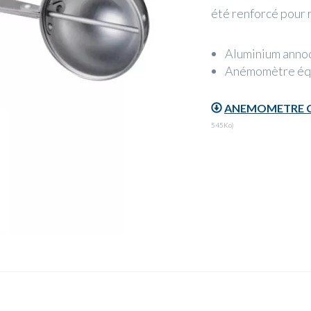
été renforcé pour r
Aluminium annod
Anémomètre équ
ANEMOMETRE CL
545Ko)