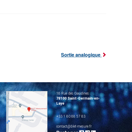
Sortie analogique
18 Rue des Gaudines
78100 Saint-Germain-en-
Laye
+33 1 80 88 57 83
contact@blet-mesure.fr