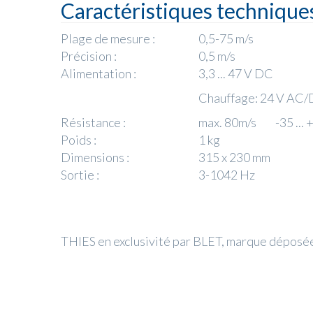
Caractéristiques technique
Plage de mesure :
0,5-75 m/s
Précision :
0,5 m/s
Alimentation :
3,3 ... 47 V DC
Chauffage: 24 V AC
Résistance :
max. 80m/s -35 ... 
Poids :
1 kg
Dimensions :
315 x 230 mm
Sortie :
3-1042 Hz
THIES en exclusivité par BLET, marque dépos