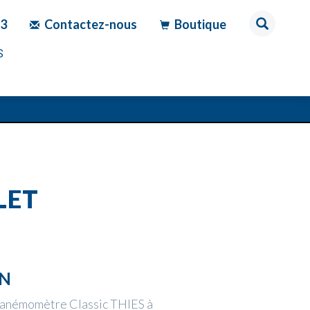
83
Contactez-nous
Boutique
S
LET
ON
l'anémomètre Classic THIES à