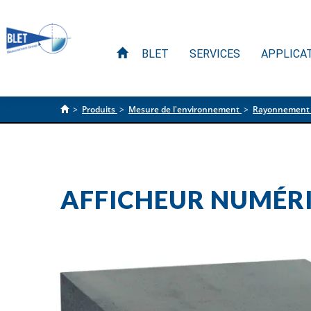
BLET
SERVICES
APPLICA
>
Produits
>
Mesure de l'environnement
>
Rayonnement e
AFFICHEUR NUMÉRIQ