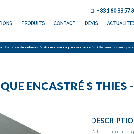
+33 1 80 88 57 
TIONS
PRODUITS
CONTACT
DEVIS
ACTUALITE
t Luminosité solaires
>
Accessoire de pyranomètre
>
Afficheur numérique e
UE ENCASTRÉ S THIES -
DESCRIPTI
L'afficheur numéri