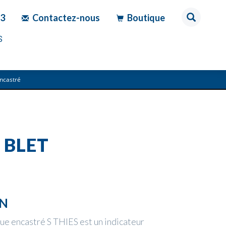
83
Contactez-nous
Boutique
S
ncastré
 BLET
ON
que encastré S THIES est un indicateur