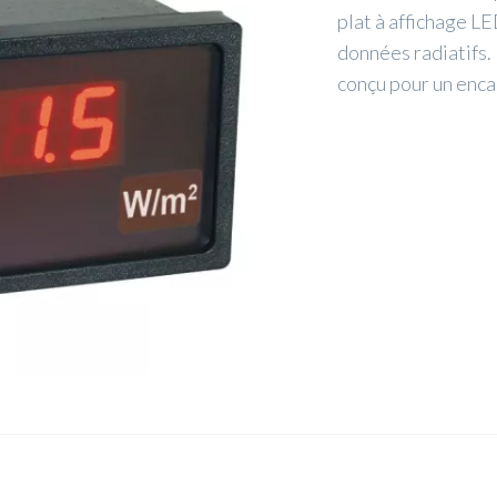
plat à affichage L
données radiatifs. 
conçu pour un enca