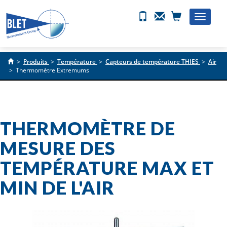
Toggle
naviga
>
Produits
>
Température
>
Capteurs de température THIES
>
Air
>
Thermomètre Extremums
THERMOMÈTRE DE
MESURE DES
TEMPÉRATURE MAX ET
MIN DE L'AIR