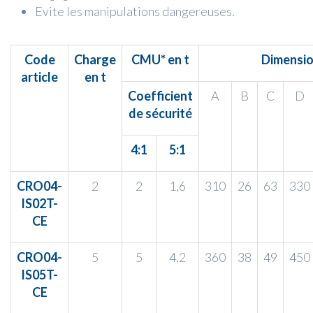
Evite les manipulations dangereuses.
Code
Charge
CMU* en t
Dimensio
article
en t
Coefficient
A
B
C
D
de sécurité
4:1
5:1
CRO04-
2
2
1,6
310
26
63
330
IS02T-
CE
CRO04-
5
5
4,2
360
38
49
450
IS05T-
CE