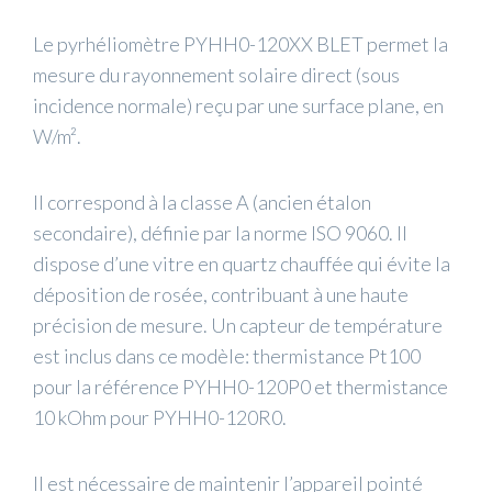
Le pyrhéliomètre PYHH0-120XX BLET permet la
mesure du rayonnement solaire direct (sous
incidence normale) reçu par une surface plane, en
W/m².
Il correspond à la classe A (ancien étalon
secondaire), définie par la norme ISO 9060. Il
dispose d’une vitre en quartz chauffée qui évite la
déposition de rosée, contribuant à une haute
précision de mesure. Un capteur de température
est inclus dans ce modèle: thermistance Pt100
pour la référence PYHH0-120P0 et thermistance
10 kOhm pour PYHH0-120R0.
Il est nécessaire de maintenir l’appareil pointé