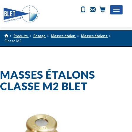
Toggle
naviga
>
Produits
>
Pesage
>
Masses étalon
>
Masses étalons
>
Classe M2
MASSES ÉTALONS
CLASSE M2 BLET