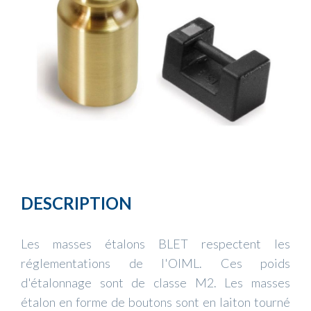
DESCRIPTION
Les masses étalons BLET respectent les
réglementations de l'OIML. Ces poids
d'étalonnage sont de classe M2. Les masses
étalon en forme de boutons sont en laiton tourné