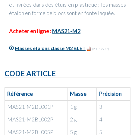
et livrées dans des étuis en plastique ; les masses
étalon en forme de blocs sont en fonte laquée.
Acheter en ligne :
MAS21-M2
Masses étalons classe M2 BLET
(PDF 127Ko)
CODE ARTICLE
Référence
Masse
Précision
MAS21-M2BL001P
1 g
3
MAS21-M2BL002P
2 g
4
MAS21-M2BL005P
5 g
5