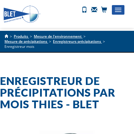
Toggle
naviga
>
Produits
>
Mesure de l'environnement
>
Mesure de précipitations
>
Enregistreurs précipitations
>
Enregistreur mois
ENREGISTREUR DE
PRÉCIPITATIONS PAR
MOIS THIES - BLET