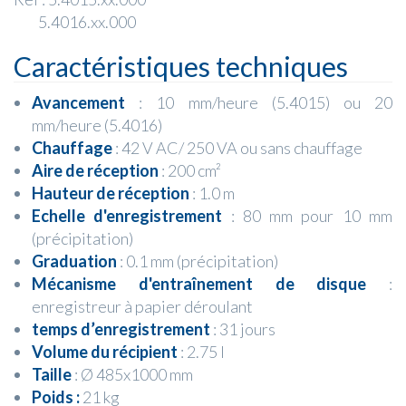
5.4016.xx.000
Caractéristiques techniques
Avancement
: 10 mm/heure (5.4015)
ou
20
mm/heure (5.4016)
Chauffage
: 42 V AC/ 250 VA
ou
sans chauffage
Aire de réception
: 200 cm²
Hauteur de réception
: 1.0 m
Echelle d'enregistrement
: 80 mm pour 10 mm
(précipitation)
Graduation
: 0.1 mm (précipitation)
Mécanisme d'entraînement de disque
:
enregistreur à papier déroulant
temps d’enregistrement
: 31 jours
Volume du récipient
: 2.75 l
Taille
: Ø 485x1000 mm
Poids :
21 kg