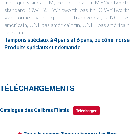
métrique standard M, métrique pas fin MF Whitworth
standard BSW, BSF Whitworth pas fin, G Whitworth
gaz forme cylindrique, Tr Trapézoïdal, UNC pas
américain, UNF pas américain fin, UNEF pas américain
extra fin.
Tampons spéciaux à 4 pans et 6 pans, ou cône morse
Produits spéciaux sur demande
TÉLÉCHARGEMENTS
Catalogue des Calibres Filetés
Télécharger
Toute la gamme Tampon bague et calibre