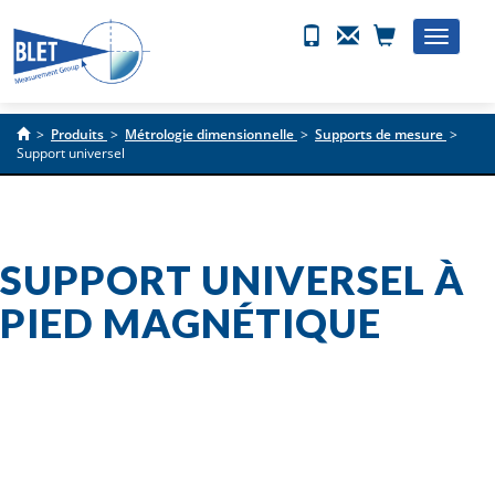
Toggle
naviga
>
Produits
>
Métrologie dimensionnelle
>
Supports de mesure
>
Support universel
SUPPORT UNIVERSEL À
PIED MAGNÉTIQUE