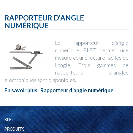
RAPPORTEUR D'ANGLE
NUMÉRIQUE
Le rapporteur d'angle
numérique BLET permet une
mesure et une lecture faciles de
l'angle. Trois gammes de
rapporteurs d'angles
électroniques sont disponibles.
En savoir plus :
Rapporteur d'angle numérique
BLET
PRODUITS