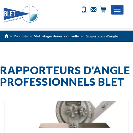
Toggle
naviga
>
Produits
>
Métrologie dimensionnelle
>
Rapporteurs d'angle
RAPPORTEURS D'ANGLE
PROFESSIONNELS BLET