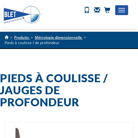
Toggle
naviga
>
Produits
>
Métrologie dimensionnelle
>
Pieds à coulisse / de profondeur
PIEDS À COULISSE /
JAUGES DE
PROFONDEUR