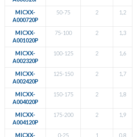
MICXX-
50-75
2
1,2
A000720P
MICXX-
75-100
2
1,3
A001020P
MICXX-
100-125
2
1,6
A002320P
MICXX-
125-150
2
1,7
A002420P
MICXX-
150-175
2
1,8
A004020P
MICXX-
175-200
2
1,9
A004120P
MICXX-
0-25
1
0,8