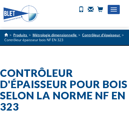
Toggle
naviga
>
Produits
>
Métrologie dimensionnelle
>
Contrôleur d'épaisseur
>
Contrôleur épaisseur bois NF EN 323
CONTRÔLEUR
D'ÉPAISSEUR POUR BOIS
SELON LA NORME NF EN
323