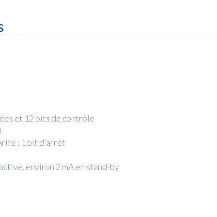
s
ées et 12 bits de contrôle
)
ité ; 1 bit d'arrêt
 active, environ 2 mA en stand-by