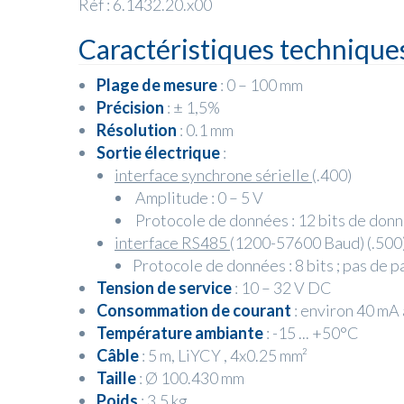
Réf : 6.1432.20.x00
Caractéristiques technique
Plage de mesure
: 0 – 100 mm
Précision
: ± 1,5%
Résolution
: 0.1 mm
Sortie électrique
:
interface synchrone sérielle
(.400)
Amplitude : 0 – 5 V
Protocole de données : 12 bits de donn
interface RS485
(1200-57600 Baud) (.500
Protocole de données : 8 bits ; pas de par
Tension de service
: 10 – 32 V DC
Consommation de courant
: environ 40 mA
Température ambiante
: -15 ... +50°C
Câble
: 5 m, LiYCY , 4x0.25 mm²
Taille
: Ø 100.430 mm
Poids
: 3.5 kg