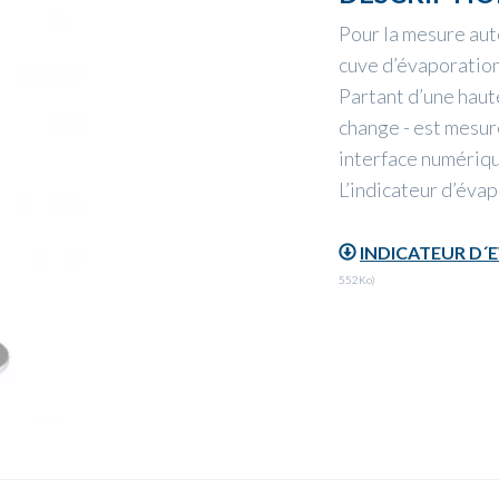
Pour la mesure aut
cuve d’évaporation 
Partant d’une haut
change - est mesur
interface numériqu
L’indicateur d’éva
INDICATEUR D´E
552Ko)