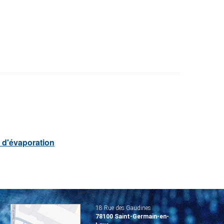
 d'évaporation
18 Rue des Gaudines
78100 Saint-Germain-en-