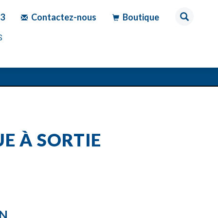
83
Contactez-nous
Boutique
S
E À SORTIE
ON