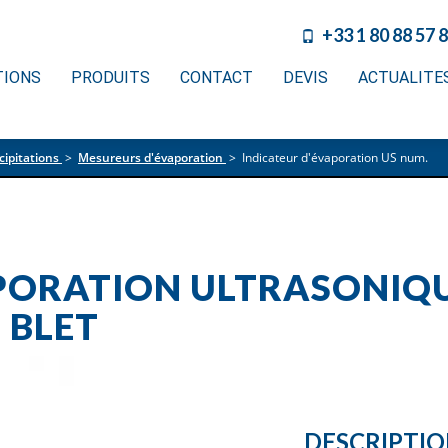
+33 1 80 88 57 
TIONS
PRODUITS
CONTACT
DEVIS
ACTUALITE
ipitations
>
Mesureurs d'évaporation
>
Indicateur d'évaporation US num.
PORATION ULTRASONIQU
 BLET
DESCRIPTI