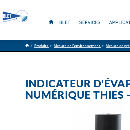
BLET
SERVICES
APPLICA
>
Produits
>
Mesure de l'environnement
>
Mesure de préc
INDICATEUR D'ÉVA
NUMÉRIQUE THIES -