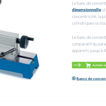
Le banc de concent
dimensionnelle
ut
concentricité, la p
cylindriques ou to
Le banc de concentr
comparatif du para
appareils jusqu'à 4
Bancs de concen