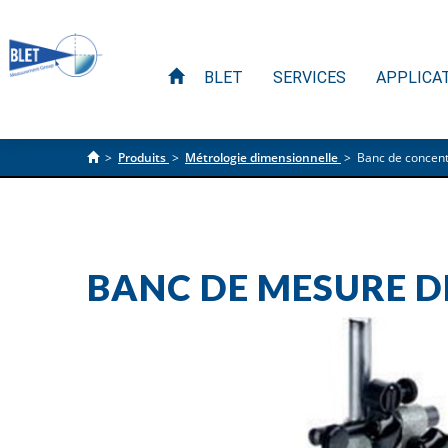
BLET
SERVICES
APPLICA
>
Produits
>
Métrologie dimensionnelle
>
Banc de concent
BANC DE MESURE D