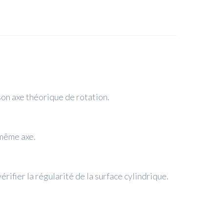
son axe théorique de rotation.
 même axe.
rifier la régularité de la surface cylindrique.