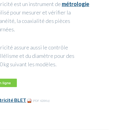
ricité est un instrument de
métrologie
ilisé pour mesurer et vérifier la
lanéité, la coaxialité des pièces
urnées.
icité assure aussi le contrôle
llélisme et du diamètre pour des
0 kg suivant les modèles.
tricité BLET
(PDF 428Ko)