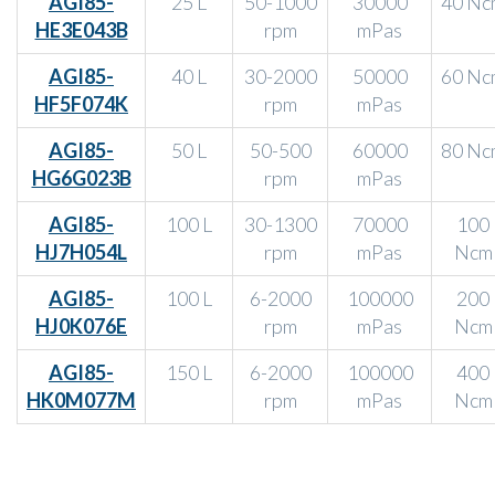
AGI85-
25 L
50-1000
30000
40 Nc
HE3E043B
rpm
mPas
AGI85-
40 L
30-2000
50000
60 Nc
HF5F074K
rpm
mPas
AGI85-
50 L
50-500
60000
80 Nc
HG6G023B
rpm
mPas
AGI85-
100 L
30-1300
70000
100
HJ7H054L
rpm
mPas
Ncm
AGI85-
100 L
6-2000
100000
200
HJ0K076E
rpm
mPas
Ncm
AGI85-
150 L
6-2000
100000
400
HK0M077M
rpm
mPas
Ncm