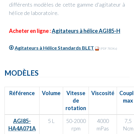
différents modèles de cette gamme d'agitateur à
hélice de laboratoire.
Acheter en ligne :
Agitateurs à hélice AGI85-H
Agitateurs à Hélice Standards BLET
(PDF 783Ko)
MODÈLES
Référence
Volume
Vitesse
Viscosité
Coupl
de
max
rotation
AGI85-
5 L
50-2000
4000
7,5
HA4A071A
rpm
mPas
Ncm