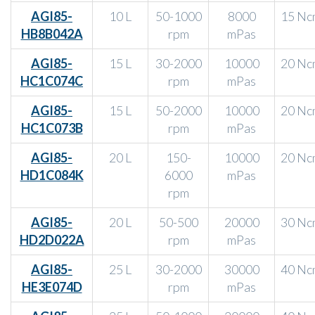
AGI85-
10 L
50-1000
8000
15 Nc
HB8B042A
rpm
mPas
AGI85-
15 L
30-2000
10000
20 Nc
HC1C074C
rpm
mPas
AGI85-
15 L
50-2000
10000
20 Nc
HC1C073B
rpm
mPas
AGI85-
20 L
150-
10000
20 Nc
HD1C084K
6000
mPas
rpm
AGI85-
20 L
50-500
20000
30 Nc
HD2D022A
rpm
mPas
AGI85-
25 L
30-2000
30000
40 Nc
HE3E074D
rpm
mPas