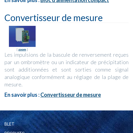
Convertisseur de mesure
[
zoom
]
Les impulsions de la bascule de renversement reçues
par un ombromètre ou un indicateur de précipitation
sont additionnées et sont sorties comme signal
analogique conformément au réglage de la plage de
mesure.
En savoir plus :
Convertisseur de mesure
BLET