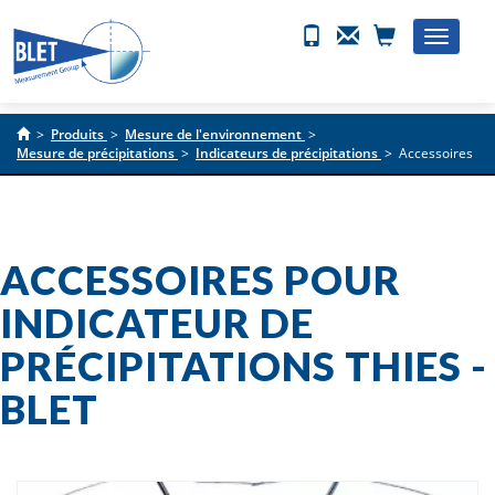
Toggle
naviga
>
Produits
>
Mesure de l'environnement
>
Mesure de précipitations
>
Indicateurs de précipitations
>
Accessoires
ACCESSOIRES POUR
INDICATEUR DE
PRÉCIPITATIONS THIES -
BLET