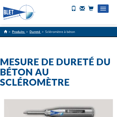
Toggle
naviga
>
Produits
>
Dureté
>
Scléromètre à béton
MESURE DE DURETÉ DU
BÉTON AU
SCLÉROMÈTRE