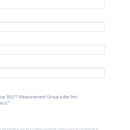
s par BLET Measurement Group à des fins
1
ers).
hier informatisé par BLET Measurement Group pour la Gestion de la