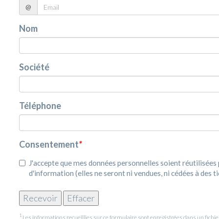
@
Nom
Société
Téléphone
Consentement
*
J'accepte que mes données personnelles soient réutilisée
d'information (elles ne seront ni vendues, ni cédées à des ti
1
Les informations recueillies sur ce formulaire sont enregistrées dans un fic