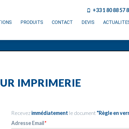
+33 1 80 88 57 
TIONS
PRODUITS
CONTACT
DEVIS
ACTUALITE
OUR IMPRIMERIE
Recevez
immédiatement
le document
"Règle en ver
Adresse Email
*