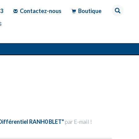
83
Contactez-nous
Boutique
S
Différentiel RANH0 BLET"
par E-mail !