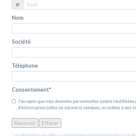
@
Nom
Société
Téléphone
Consentement
*
J'accepte que mes données personnelles soient réutilisée
d'information (elles ne seront ni vendues, ni cédées à des ti
1
Les informations recueillies sur ce formulaire sont enregistrées dans un fic