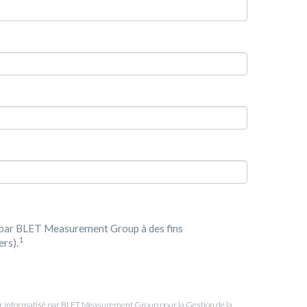
s par BLET Measurement Group à des fins
1
ers).
hier informatisé par BLET Measurement Group pour la Gestion de la