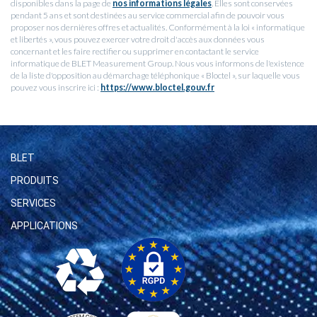
disponibles dans la page de
nos informations légales
. Elles sont conservées
pendant 5 ans et sont destinées au service commercial afin de pouvoir vous
proposer nos dernières offres et actualités. Conformément à la loi « informatique
et libertés », vous pouvez exercer votre droit d'accès aux données vous
concernant et les faire rectifier ou supprimer en contactant le service
informatique de BLET Measurement Group. Nous vous informons de l'existence
de la liste d'opposition au démarchage téléphonique « Bloctel », sur laquelle vous
pouvez vous inscrire ici :
https://www.bloctel.gouv.fr
BLET
PRODUITS
SERVICES
APPLICATIONS