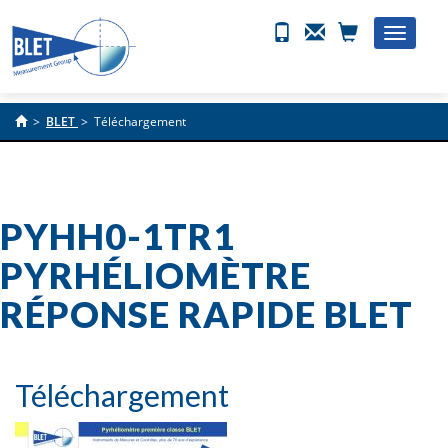
Toggle
naviga
>
BLET
>
Téléchargement
PYHH0-1TR1
PYRHÉLIOMÈTRE
RÉPONSE RAPIDE BLET
Téléchargement