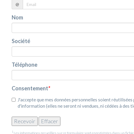
@
Nom
Société
Téléphone
Consentement
*
J'accepte que mes données personnelles soient réutilisée
d'information (elles ne seront ni vendues, ni cédées à des ti
1
Les informations recueillies sur ce formulaire sont enregistrées dans un fic