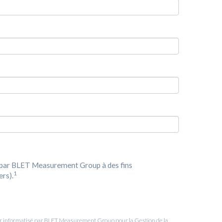
s par BLET Measurement Group à des fins
1
ers).
hier informatisé par BLET Measurement Group pour la Gestion de la