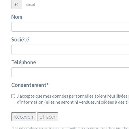
@
Nom
Société
Téléphone
Consentement
*
J'accepte que mes données personnelles soient réutilisée
d'information (elles ne seront ni vendues, ni cédées à des ti
1
Les informations recueillies sur ce formulaire sont enregistrées dans un fic