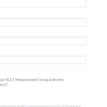
s par BLET Measurement Group à des fins
1
ers).
hier informatisé par BLET Measurement Group pour la Gestion de la